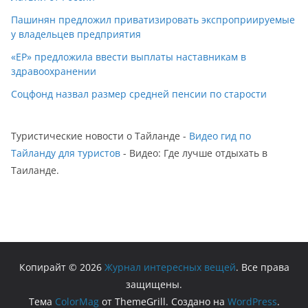
Пашинян предложил приватизировать экспроприируемые
у владельцев предприятия
«ЕР» предложила ввести выплаты наставникам в
здравоохранении
Соцфонд назвал размер средней пенсии по старости
Туристические новости о Тайланде -
Видео гид по
Тайланду для туристов
- Видео: Где лучше отдыхать в
Таиланде.
Копирайт © 2026
Журнал интересных вещей
. Все права
защищены.
Тема
ColorMag
от ThemeGrill. Создано на
WordPress
.