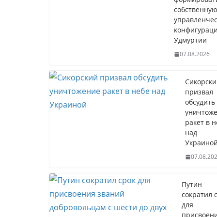
собственну
управленче
конфигурац
Удмуртии
07.08.2026
Сикорски
призвал
обсудить
уничтож
ракет в н
над
Украино
07.08.20
Путин
сократил 
для
присвоен