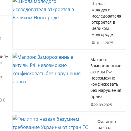
Школа
молодого
исследователя
откроется в
Великом
Новгороде
а
10.11.2025
ния»
Макрон:
а
Замороженные
активы РФ
26
невозможно
конфисковать
без нарушения
права
ПЭК
22.09.2025
Филиппо
назвал
ь