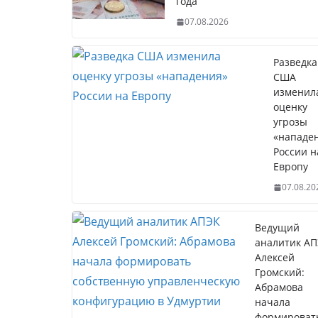
года
07.08.2026
Разведка
США
изменил
оценку
угрозы
«нападе
России н
Европу
07.08.20
Ведущий
аналитик А
Алексей
Громский:
Абрамова
начала
формироват