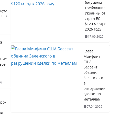
безумием
ю
требование
скую
Украины от
ию в
стран ЕС
$120 млрд к
2026 году
17.09.2025
й
Глава
Минфина
ение
США
ебе
Бессент
обвинил
й
Зеленского
26
в
разрушении
сделки по
металлам
срок
07.04.2025
ия