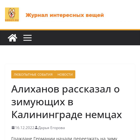
Перейти
к
содержимому
ЛЮБОПЫТНЫЕ СОБЫТИЯ
НОВОСТИ
Алиханов рассказал о
зимующих в
Калининграде немцах
16.12.2022
Дарья Егорова
Граждане Германии начали переезжать на зиму