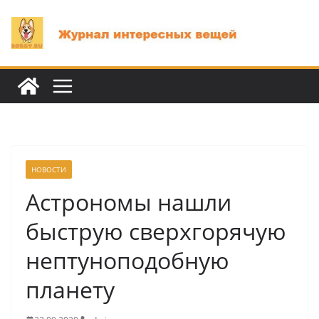
Перейти
к
содержимому
НОВОСТИ
Астрономы нашли
быструю сверхгорячую
нептуноподобную
планету