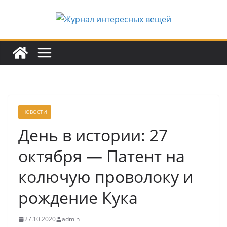
Перейти
к
содержимому
НОВОСТИ
День в истории: 27
октября — Патент на
колючую проволоку и
рождение Кука
27.10.2020
admin