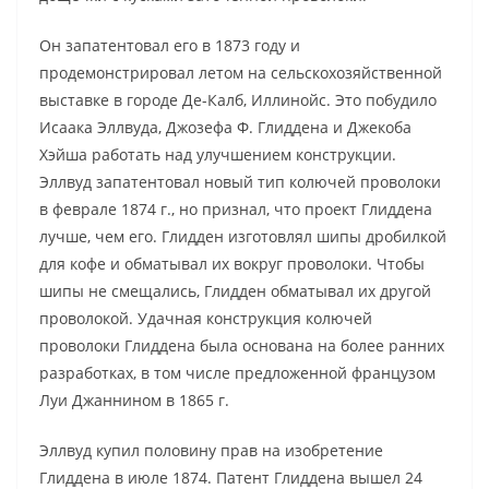
Он запатентовал его в 1873 году и
продемонстрировал летом на сельскохозяйственной
выставке в городе Де-Калб, Иллинойс. Это побудило
Исаака Эллвуда, Джозефа Ф. Глиддена и Джекоба
Хэйша работать над улучшением конструкции.
Эллвуд запатентовал новый тип колючей проволоки
в феврале 1874 г., но признал, что проект Глиддена
лучше, чем его. Глидден изготовлял шипы дробилкой
для кофе и обматывал их вокруг проволоки. Чтобы
шипы не смещались, Глидден обматывал их другой
проволокой. Удачная конструкция колючей
проволоки Глиддена была основана на более ранних
разработках, в том числе предложенной французом
Луи Джаннином в 1865 г.
Эллвуд купил половину прав на изобретение
Глиддена в июле 1874. Патент Глиддена вышел 24