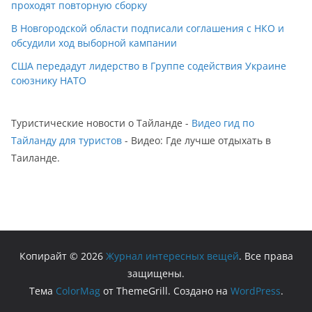
проходят повторную сборку
В Новгородской области подписали соглашения с НКО и
обсудили ход выборной кампании
США передадут лидерство в Группе содействия Украине
союзнику НАТО
Туристические новости о Тайланде -
Видео гид по
Тайланду для туристов
- Видео: Где лучше отдыхать в
Таиланде.
Копирайт © 2026
Журнал интересных вещей
. Все права
защищены.
Тема
ColorMag
от ThemeGrill. Создано на
WordPress
.