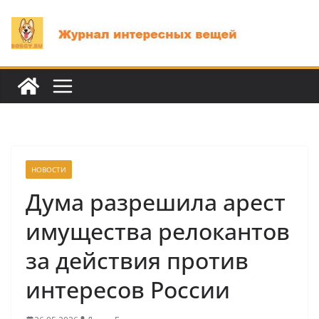
Перейти
к
содержимому
НОВОСТИ
Дума разрешила арест
имущества релокантов
за действия против
интересов России