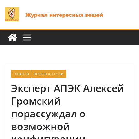
Перейти
к
содержимому
НОВОСТИ
ПОЛЕЗНЫЕ СТАТЬИ
Эксперт АПЭК Алексей
Громский
порассуждал о
возможной
конфигурации