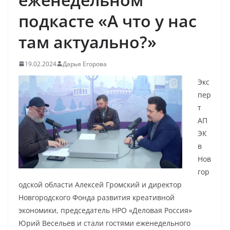
подкасте «А что у нас
там актуально?»
19.02.2024
Дарья Егорова
Экс
пер
т
АП
ЭК
в
Нов
гор
одской области Алексей Громский и директор
Новгородского Фонда развития креативной
экономики, председатель НРО «Деловая Россия»
Юрий Весельев и стали гостями еженедельного