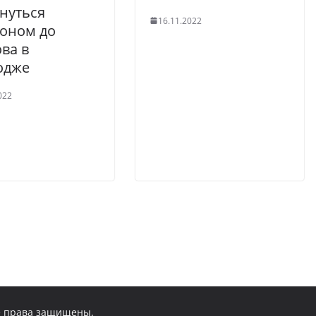
нуться
16.11.2022
оном до
ва в
одже
022
се права защищены.