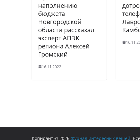
наполнению
дотро
бюджета
телеф
Новгородской
Лавро
области рассказал
Камб
эксперт АПЭК
16.11.2
региона Алексей
Громский
16.11.2022
Копирайт © 2026
Журнал интересных вещей
. В