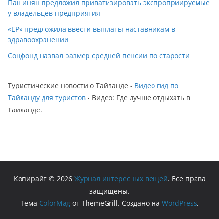
Пашинян предложил приватизировать экспроприируемые
у владельцев предприятия
«ЕР» предложила ввести выплаты наставникам в
здравоохранении
Соцфонд назвал размер средней пенсии по старости
Туристические новости о Тайланде -
Видео гид по
Тайланду для туристов
- Видео: Где лучше отдыхать в
Таиланде.
Копирайт © 2026
Журнал интересных вещей
. Все права
защищены.
Тема
ColorMag
от ThemeGrill. Создано на
WordPress
.