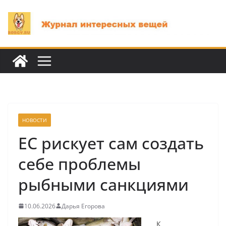
Перейти
к
содержимому
НОВОСТИ
ЕС рискует сам создать
себе проблемы
рыбными санкциями
10.06.2026
Дарья Егорова
К