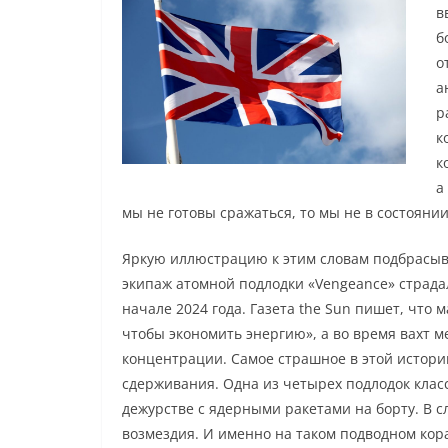
в
б
о
а
р
к
к
а
мы не готовы сражаться, то мы не в состояни
Яркую иллюстрацию к этим словам подбрасыва
экипаж атомной подлодки «Vengeance» страдал
начале 2024 года. Газета the Sun пишет, что
чтобы экономить энергию», а во время вахт 
концентрации. Самое страшное в этой истори
сдерживания. Одна из четырех подлодок класс
дежурстве с ядерными ракетами на борту. В с
возмездия. И именно на таком подводном кор