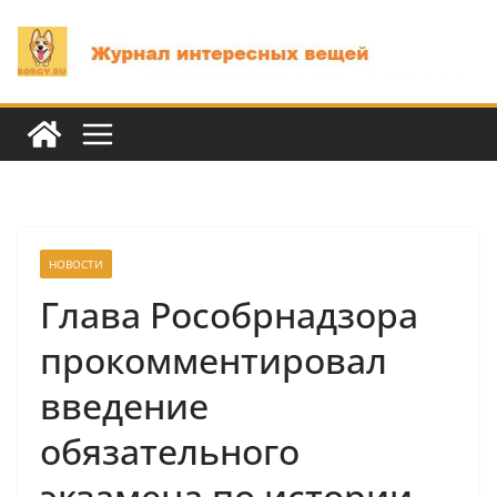
Перейти
к
содержимому
НОВОСТИ
Глава Рособрнадзора
прокомментировал
введение
обязательного
экзамена по истории