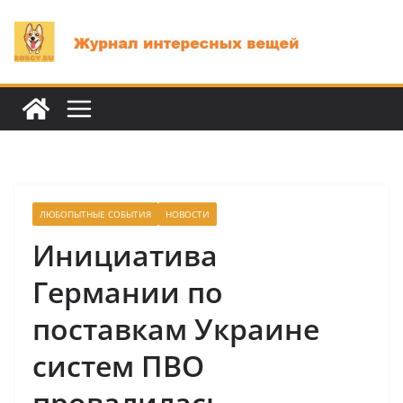
Перейти
к
содержимому
ЛЮБОПЫТНЫЕ СОБЫТИЯ
НОВОСТИ
Инициатива
Германии по
поставкам Украине
систем ПВО
провалилась