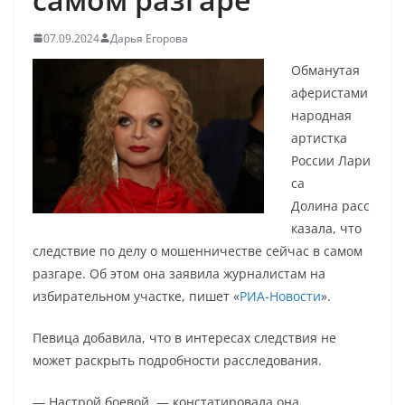
07.09.2024
Дарья Егорова
Обманутая
аферистами
народная
артистка
России Лари
са
Долина расс
казала, что
следствие по делу о мошенничестве сейчас в самом
разгаре. Об этом она заявила журналистам на
избирательном участке, пишет «
РИА-Новости
».
Певица добавила, что в интересах следствия не
может раскрыть подробности расследования.
— Настрой боевой, — констатировала она.