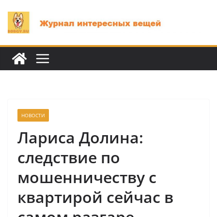
Перейти
к
содержимому
НОВОСТИ
Лариса Долина:
следствие по
мошенничеству с
квартирой сейчас в
самом разгаре