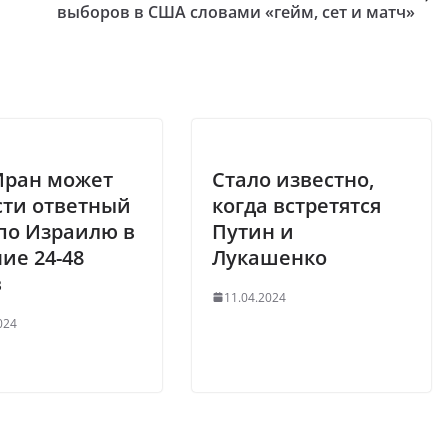
выборов в США словами «гейм, сет и матч»
Иран может
Стало известно,
сти ответный
когда встретятся
по Израилю в
Путин и
ие 24-48
Лукашенко
в
11.04.2024
024