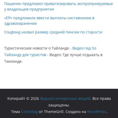
Пашинян предложил приватизировать экспроприируемые
у владельцев предприятия
«ЕР» предложила ввести выплаты наставникам в
здравоохранении
Соцфонд назвал размер средней пенсии по старости
Туристические новости о Тайланде -
Видео гид по
Тайланду для туристов
- Видео: Где лучше отдыхать в
Таиланде.
Копирайт © 2026
Журнал интересных вещей
. Все права
защищены.
Тема
ColorMag
от ThemeGrill. Создано на
WordPress
.