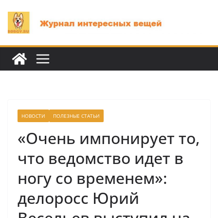
Перейти
к
содержимому
НОВОСТИ
ПОЛЕЗНЫЕ СТАТЬИ
«Очень импонирует то,
что ведомство идет в
ногу со временем»:
делоросс Юрий
Весельев выступил на