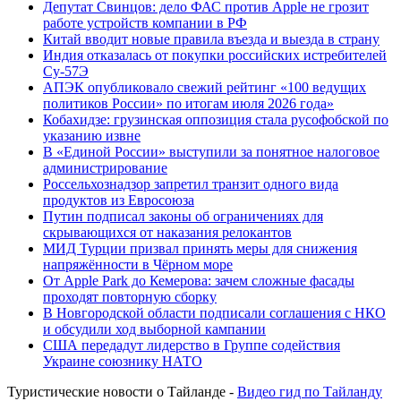
Депутат Свинцов: дело ФАС против Apple не грозит
работе устройств компании в РФ
Китай вводит новые правила въезда и выезда в страну
Индия отказалась от покупки российских истребителей
Су-57Э
АПЭК опубликовало свежий рейтинг «100 ведущих
политиков России» по итогам июля 2026 года»
Кобахидзе: грузинская оппозиция стала русофобской по
указанию извне
В «Единой России» выступили за понятное налоговое
администрирование
Россельхознадзор запретил транзит одного вида
продуктов из Евросоюза
Путин подписал законы об ограничениях для
скрывающихся от наказания релокантов
МИД Турции призвал принять меры для снижения
напряжённости в Чёрном море
От Apple Park до Кемерова: зачем сложные фасады
проходят повторную сборку
В Новгородской области подписали соглашения с НКО
и обсудили ход выборной кампании
США передадут лидерство в Группе содействия
Украине союзнику НАТО
Туристические новости о Тайланде -
Видео гид по Тайланду