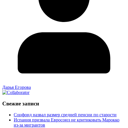
Дарья Егорова
Свежие записи
Соцфонд назвал размер средней пенсии по старости
Испания призвала Евросоюз не критиковать Марокко
из-за мигрантов