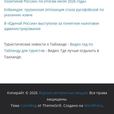
политиков России» по итогам июля 2026 года»
Кобахидзе: грузинская оппозиция стала русофобской по
указанию извне
В «Единой России» выступили за понятное налоговое
администрирование
Туристические новости о Тайланде -
Видео гид по
Тайланду для туристов
- Видео: Где лучше отдыхать в
Таиланде.
Копирайт © 2026
Журнал интересных вещей
. Все права
защищены.
Тема
ColorMag
от ThemeGrill. Создано на
WordPress
.