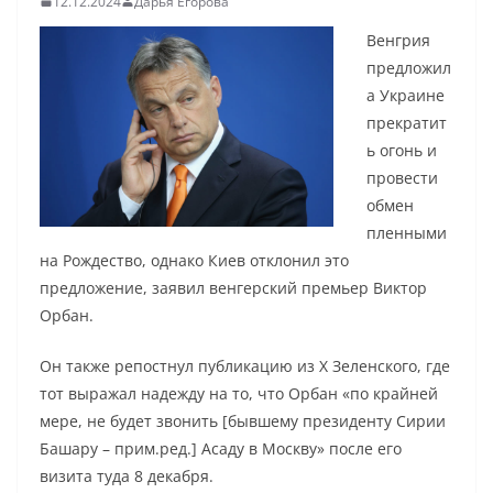
12.12.2024
Дарья Егорова
Венгрия
предложил
а Украине
прекратит
ь огонь и
провести
обмен
пленными
на Рождество, однако Киев отклонил это
предложение, заявил венгерский премьер Виктор
Орбан.
Он также репостнул публикацию из X Зеленского, где
тот выражал надежду на то, что Орбан «по крайней
мере, не будет звонить [бывшему президенту Сирии
Башару – прим.ред.] Асаду в Москву» после его
визита туда 8 декабря.