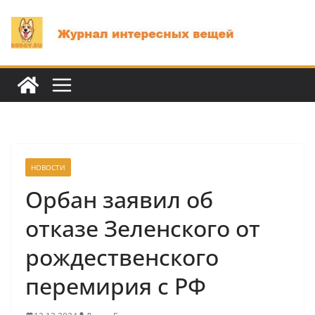
Перейти
к
содержимому
НОВОСТИ
Орбан заявил об
отказе Зеленского от
рождественского
перемирия с РФ