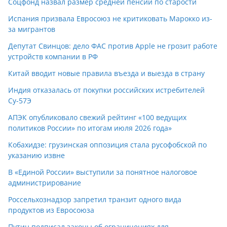
Соцфонд назвал размер средней пенсии по старости
Испания призвала Евросоюз не критиковать Марокко из-
за мигрантов
Депутат Свинцов: дело ФАС против Apple не грозит работе
устройств компании в РФ
Китай вводит новые правила въезда и выезда в страну
Индия отказалась от покупки российских истребителей
Су-57Э
АПЭК опубликовало свежий рейтинг «100 ведущих
политиков России» по итогам июля 2026 года»
Кобахидзе: грузинская оппозиция стала русофобской по
указанию извне
В «Единой России» выступили за понятное налоговое
администрирование
Россельхознадзор запретил транзит одного вида
продуктов из Евросоюза
Путин подписал законы об ограничениях для