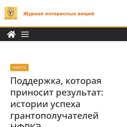
Перейти
к
содержимому
НОВОСТИ
Поддержка, которая
приносит результат:
истории успеха
грантополучателей
НФРКЭ