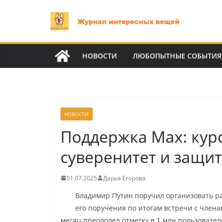
Перейти
к
содержимому
НОВОСТИ
ЛЮБОПЫТНЫЕ СОБЫТИЯ
НОВОСТИ
Поддержка Max: кур
суверенитет и защи
01.07.2025
Дарья Егорова
Владимир Путин поручил организовать ра
его поручения по итогам встречи с членам
месяц преодолел отметку в 1 млн пользовате