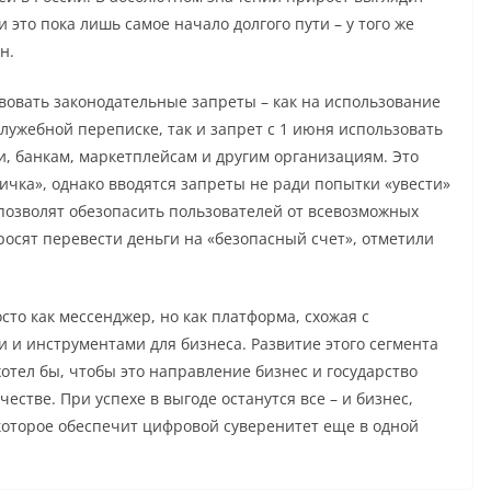
 это пока лишь самое начало долгого пути – у того же
н.
вовать законодательные запреты – как на использование
ужебной переписке, так и запрет с 1 июня использовать
и, банкам, маркетплейсам и другим организациям. Это
чка», однако вводятся запреты не ради попытки «увести»
позволят обезопасить пользователей от всевозможных
росят перевести деньги на «безопасный счет», отметили
то как мессенджер, но как платформа, схожая с
ми и инструментами для бизнеса. Развитие этого сегмента
тел бы, чтобы это направление бизнес и государство
естве. При успехе в выгоде останутся все – и бизнес,
 которое обеспечит цифровой суверенитет еще в одной