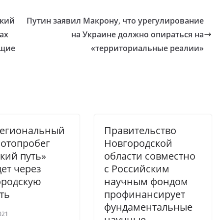
ский
Путин заявил Макрону, что урегулирование
ах
на Украине должно опираться на
ущие
«территориальные реалии»
егиональный
Правительство
отопробег
Новгородской
кий путь»
области совместно
ет через
с Российским
ородскую
научным фондом
ть
профинансирует
фундаментальные
021
научные