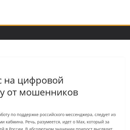
с на цифровой
ту от мошенников
боту по поддержке российского мессенджера, следует из
и кабмина. Речь, разумеется, идет о Max, который за
лей в России. В абсолютном значении прирост выглядит