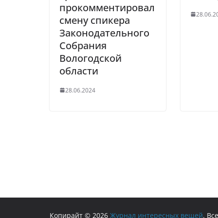
прокомментировал
28.06.2
смену спикера
Законодательного
Собрания
Вологодской
области
28.06.2024
Копирайт © 2026
Журнал интересных вещей
. В