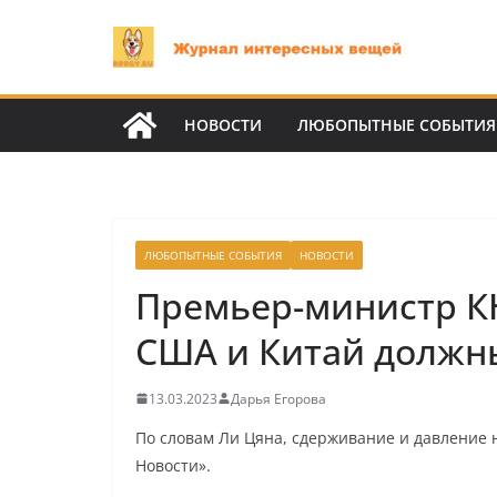
Перейти
к
содержимому
НОВОСТИ
ЛЮБОПЫТНЫЕ СОБЫТИЯ
ЛЮБОПЫТНЫЕ СОБЫТИЯ
НОВОСТИ
Премьер-министр КН
США и Китай должн
13.03.2023
Дарья Егорова
По словам Ли Цяна, сдерживание и давление н
Новости».