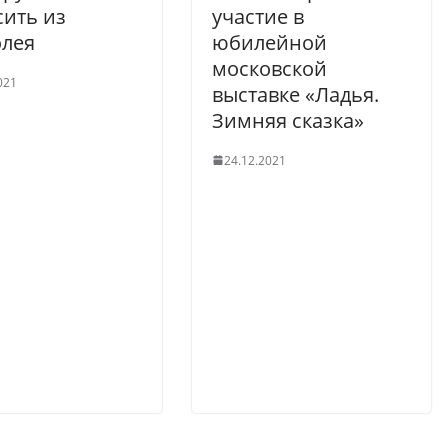
ить из
участие в
олея
юбилейной
московской
021
выставке «Ладья.
Зимняя сказка»
24.12.2021