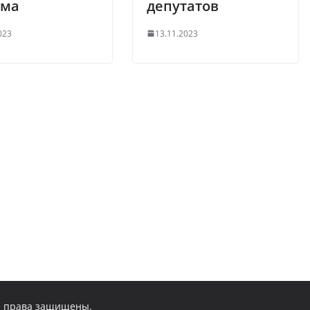
зма
депутатов
023
13.11.2023
се права защищены.