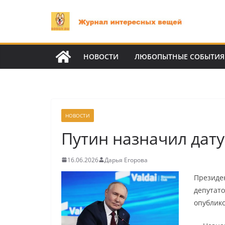
Перейти
к
содержимому
НОВОСТИ
ЛЮБОПЫТНЫЕ СОБЫТИЯ
НОВОСТИ
Путин назначил дату
16.06.2026
Дарья Егорова
Президе
депутато
опублик