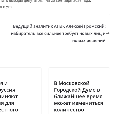
ить выборы депутатов… на 20 сентября 2026 года, —
я в указе.
Ведущий аналитик АПЭК Алексей Громский:
избиратель все сильнее требует новых лиц и
новых решений
я и
В Московской
руссия
Городской Думе в
диняют
ближайшее время
я для
может измениться
естного
количество