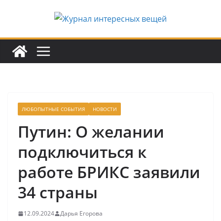
Перейти
к
содержимому
ЛЮБОПЫТНЫЕ СОБЫТИЯ
НОВОСТИ
Путин: О желании
подключиться к
работе БРИКС заявили
34 страны
12.09.2024
Дарья Егорова