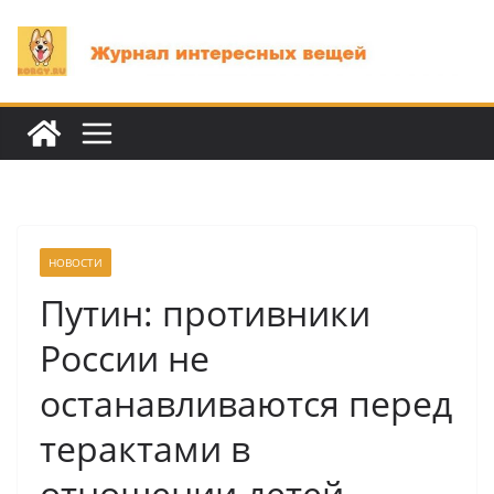
Перейти
к
содержимому
НОВОСТИ
Путин: противники
России не
останавливаются перед
терактами в
отношении детей