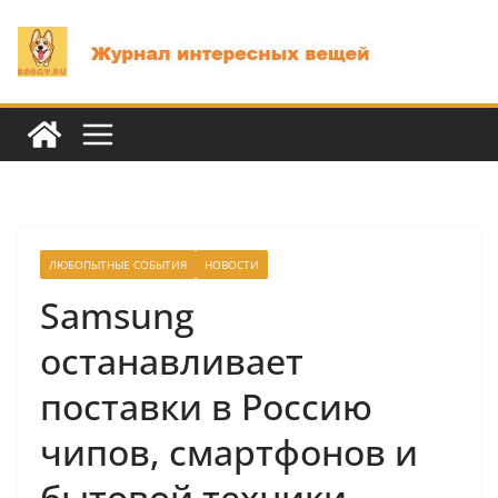
Перейти
к
содержимому
ЛЮБОПЫТНЫЕ СОБЫТИЯ
НОВОСТИ
Samsung
останавливает
поставки в Россию
чипов, смартфонов и
бытовой техники