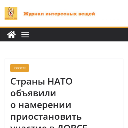
Перейти
к
содержимому
НОВОСТИ
Страны НАТО
объявили
о намерении
приостановить
участие в ДОВСЕ