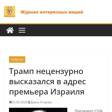
Перейти
к
содержимому
НОВОСТИ
Трамп нецензурно
высказался в адрес
премьера Израиля
02.06.2026
Дарья Егорова
Президент США