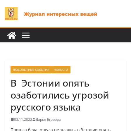
Перейти
к
содержимому
ЛЮБОПЫТНЫЕ СОБЫТИЯ
НОВОСТИ
В Эстонии опять
озаботились угрозой
русского языка
03.11.2022
Дарья Егорова
Пришла беда, откуда не ждали – в Эстонии опять