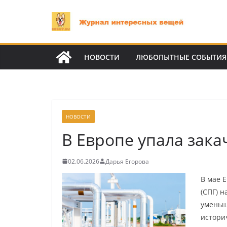
Перейти
к
содержимому
НОВОСТИ
ЛЮБОПЫТНЫЕ СОБЫТИЯ
НОВОСТИ
В Европе упала зака
02.06.2026
Дарья Егорова
В мае 
(СПГ) 
уменьш
истори