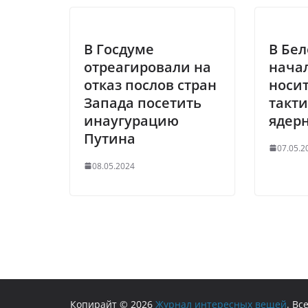
В Госдуме
В Бе
отреагировали на
нача
отказ послов стран
носи
Запада посетить
такти
инаугурацию
ядер
Путина
07.05.2
08.05.2024
Копирайт © 2026
Журнал интересных вещей
. В