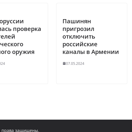
лоруссии
Пашинян
лась проверка
пригрозил
телей
отключить
ческого
российские
ного оружия
каналы в Армении
024
07.05.2024
се права защищены.