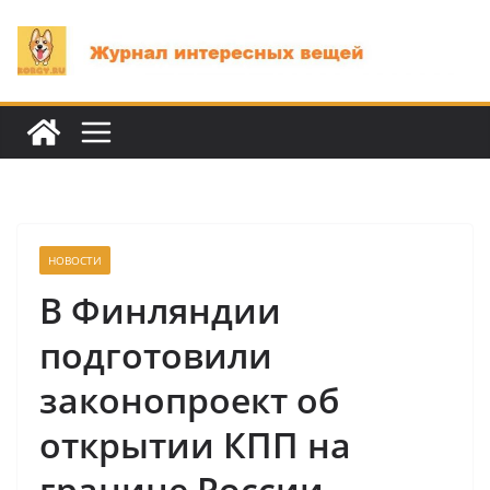
Перейти
к
содержимому
НОВОСТИ
В Финляндии
подготовили
законопроект об
открытии КПП на
границе России