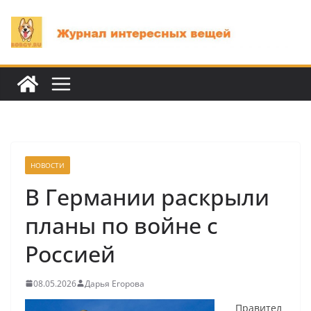
Перейти
к
содержимому
НОВОСТИ
В Германии раскрыли
планы по войне с
Россией
08.05.2026
Дарья Егорова
Правител