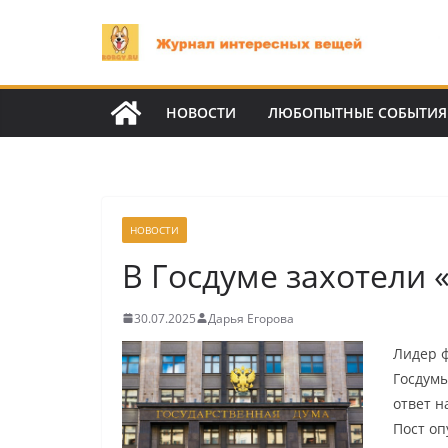
Перейти
к
содержимому
НОВОСТИ
ЛЮБОПЫТНЫЕ СОБЫТИЯ
НОВОСТИ
В Госдуме захотели 
30.07.2025
Дарья Егорова
Лидер ф
Госдумы
ответ н
Пост оп