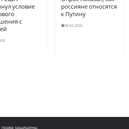
нул условие
россияне относятся
ового
к Путину
шения с
06.02.2026
ией
026
се права защищены.