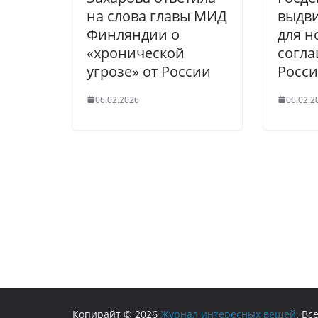
на слова главы МИД
выдви
Финляндии о
для н
«хронической
согла
угрозе» от России
Росс
06.02.2026
06.02.2
Копирайт © 2026
Журнал интересных вещей
. В