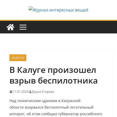
Перейти
к
содержимому
НОВОСТИ
В Калуге произошел
взрыв беспилотника
11.01.2024
Дарья Егорова
Над техническим зданием в Калужской
области взорвался беспилотный летательный
аппарат, об этом сообщил губернатор российского