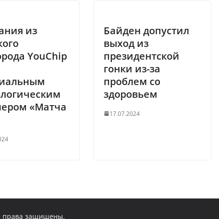
ания из
Байден допустил
кого
выход из
орода YouChip
президентской
гонки из-за
иальным
проблем со
ологическим
здоровьем
нером «Матча
17.07.2024
024
се права защищены.