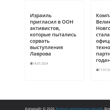
Израиль
Комп
пригласил в ООН
Вели
активистов,
Новг
которые пытались
стала
сорвать
офиц
выступления
техн
Лаврова
парт
года»
18.07.2024
17.07.2
Копирайт © 2026
Журнал интересных вещей
. В