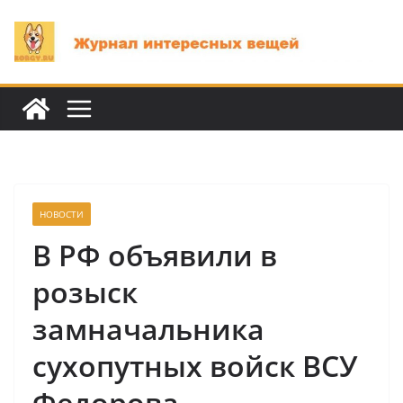
Перейти
к
содержимому
НОВОСТИ
В РФ объявили в
розыск
замначальника
сухопутных войск ВСУ
Федорова