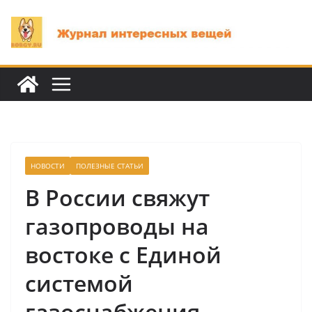
Перейти
к
содержимому
НОВОСТИ
ПОЛЕЗНЫЕ СТАТЬИ
В России свяжут
газопроводы на
востоке с Единой
системой
газоснабжения