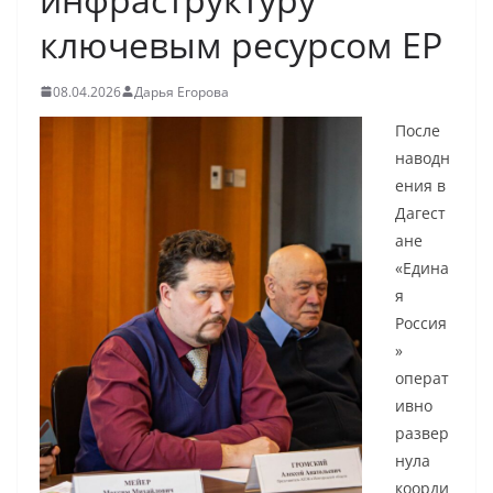
ключевым ресурсом ЕР
08.04.2026
Дарья Егорова
После
наводн
ения в
Дагест
ане
«Едина
я
Россия
»
операт
ивно
развер
нула
коорди