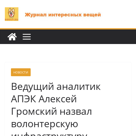
Перейти
к
содержимому
НОВОСТИ
Ведущий аналитик
АПЭК Алексей
Громский назвал
волонтерскую
инфраструктуру