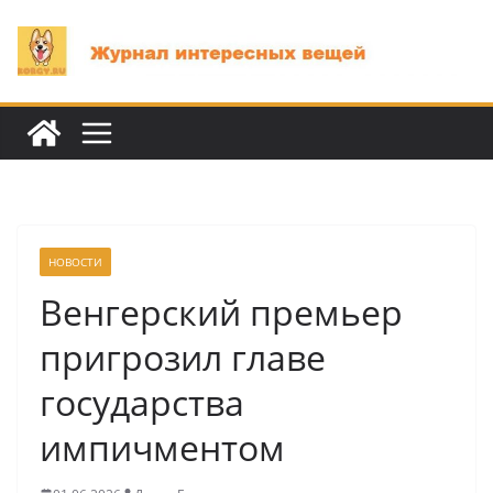
Перейти
к
содержимому
НОВОСТИ
Венгерский премьер
пригрозил главе
государства
импичментом