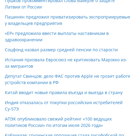
Пушков прокомментировал слова Вайкуле о защите
Латвии от России
Пашинян предложил приватизировать экспроприируемые
у владельцев предприятия
«ЕР» предложила ввести выплаты наставникам в
здравоохранении
Соцфонд назвал размер средней пенсии по старости
Испания призвала Евросоюз не критиковать Марокко из-
за мигрантов
Депутат Свинцов: дело ФАС против Apple не грозит работе
устройств компании в РФ
Китай вводит новые правила въезда и выезда в страну
Индия отказалась от покупки российских истребителей
Су-57Э
АПЭК опубликовало свежий рейтинг «100 ведущих
политиков России» по итогам июля 2026 года»
Кобахидзе: грузинская оппозиция стала русофобской по