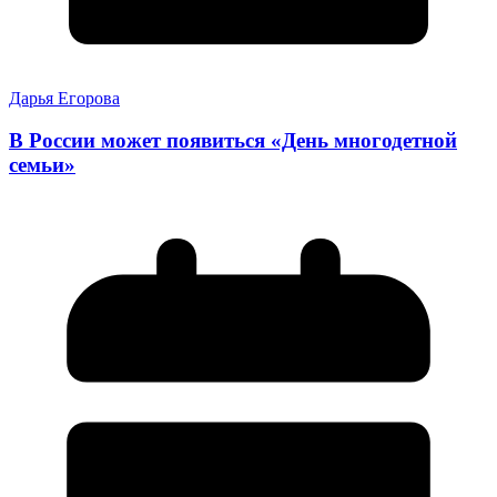
Дарья Егорова
В России может появиться «День многодетной
семьи»