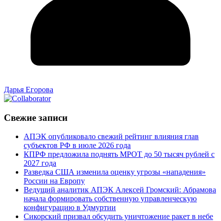
Дарья Егорова
Свежие записи
АПЭК опубликовало свежий рейтинг влияния глав
субъектов РФ в июле 2026 года
КПРФ предложила поднять МРОТ до 50 тысяч рублей с
2027 года
Разведка США изменила оценку угрозы «нападения»
России на Европу
Ведущий аналитик АПЭК Алексей Громский: Абрамова
начала формировать собственную управленческую
конфигурацию в Удмуртии
Сикорский призвал обсудить уничтожение ракет в небе